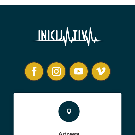

Adresa