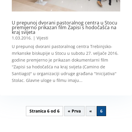
U prepunoj dvorani pastoralnog centra u Stocu
premijerno prikazan film Zapisi s hodočašća na
kraj svijeta
1.03.2016.
|
Vijesti
U prepunoj dvorani pastoralnog centra Trebinjsko-
mrkanske biskupije u Stocu u subotu 27. veljače 2016.
godine premjerno je prikazan dokumentarni film
''Zapisi sa hodočašća na kraj svijeta (Camino de
Santiago)'' u organizaciji udruge građana ''Inicijativa''
Stolac. Glavne uloge u filmu imaju...
Stranica 6 od 6
« Prva
«
6