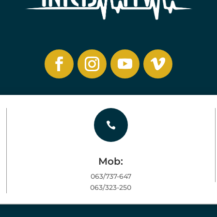

Mob:
063/737-647
063/323-250