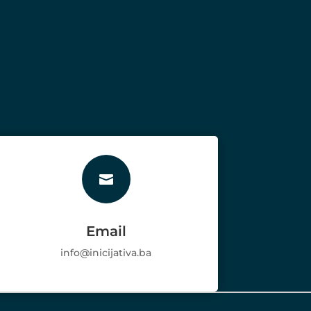

Email
info@inicijativa.ba