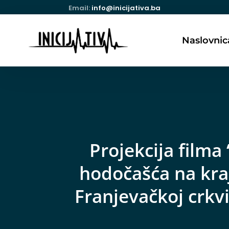
Email:
info@inicijativa.ba
Naslovnic
Projekcija filma 
hodočašća na kraj
Franjevačkoj crkv