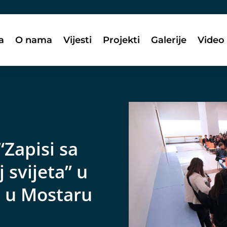
a
O nama
Vijesti
Projekti
Galerije
Video
“Zapisi sa
 svijeta” u
i u Mostaru