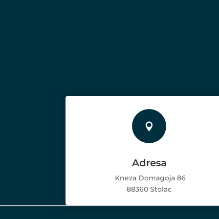

Adresa
Kneza Domagoja 86
88360 Stolac