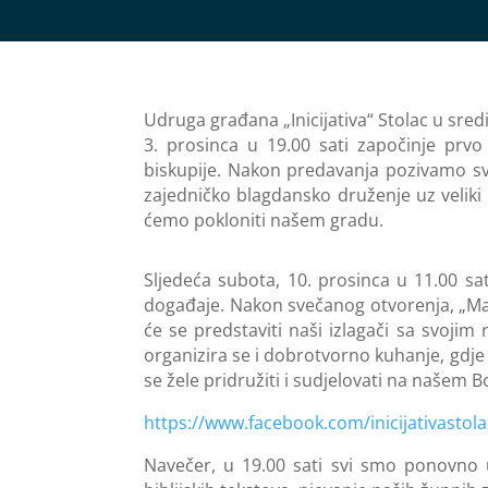
Udruga građana „Inicijativa“ Stolac u sre
3. prosinca u 19.00 sati započinje pr
biskupije. Nakon predavanja pozivamo sv
zajedničko blagdansko druženje uz veliki 
ćemo pokloniti našem gradu.
Sljedeća subota, 10. prosinca u 11.00 sa
događaje. Nakon svečanog otvorenja, „Mali
će se predstaviti naši izlagači sa svoji
organizira se i dobrotvorno kuhanje, gdje
se žele pridružiti i sudjelovati na našem 
https://www.facebook.com/inicijativasto
Navečer, u 19.00 sati svi smo ponovno u 