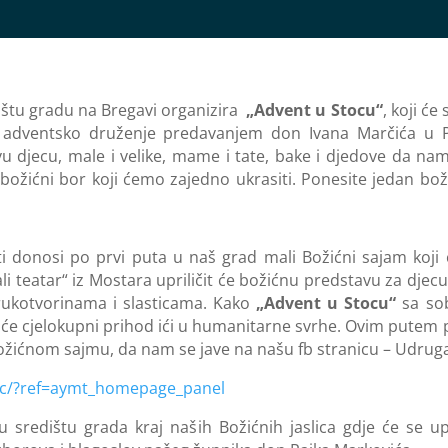
dištu gradu na Bregavi organizira
„Advent u Stocu“
, koji će
vo adventsko druženje predavanjem don Ivana Marčića u 
u djecu, male i velike, mame i tate, bake i djedove da n
božićni bor koji ćemo zajedno ukrasiti. Ponesite jedan bož
ti donosi po prvi puta u naš grad mali Božićni sajam koji 
 teatar“ iz Mostara upriličit će božićnu predstavu za djecu
m rukotvorinama i slasticama. Kako
„Advent u Stocu“
sa sob
 će cjelokupni prihod ići u humanitarne svrhe. Ovim putem 
Božićnom sajmu, da nam se jave na našu fb stranicu – Udruga 
lac/?ref=aymt_homepage_panel
središtu grada kraj naših Božićnih jaslica gdje će se upril