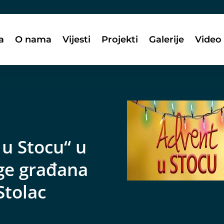
a
O nama
Vijesti
Projekti
Galerije
Video
 u Stocu“ u
uge građana
 Stolac