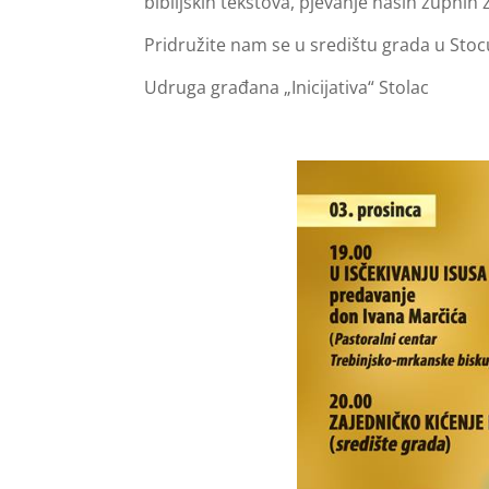
biblijskih tekstova, pjevanje naših župni
Pridružite nam se u središtu grada u Sto
Udruga građana „Inicijativa“ Stolac