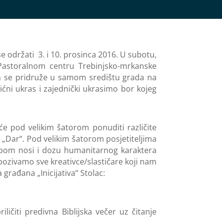
 se održati 3. i 10. prosinca 2016. U subotu,
Pastoralnom centru Trebinjsko-mrkanske
am se pridruže u samom središtu grada na
ićni ukras i zajednički ukrasimo bor kojeg
će pod velikim šatorom ponuditi različite
 „Dar“. Pod velikim šatorom posjetiteljima
om nosi i dozu humanitarnog karaktera
pozivamo sve kreativce/slastičare koji nam
građana „Inicijativa“ Stolac:
ičiti predivna Biblijska večer uz čitanje