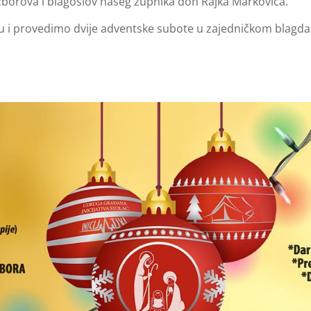
h zborova i blagoslov našeg župnika don Rajka Markovića.
cu i provedimo dvije adventske subote u zajedničkom blagd