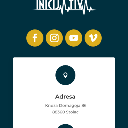

Adresa
Kneza Domagoja 86
88360 Stolac