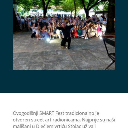
Ovogodišnji SMART Fest tradicionalno je
otvoren street art radionicama. Najprije su naši
mališani u Dječjem vrtiću Stolac uživali