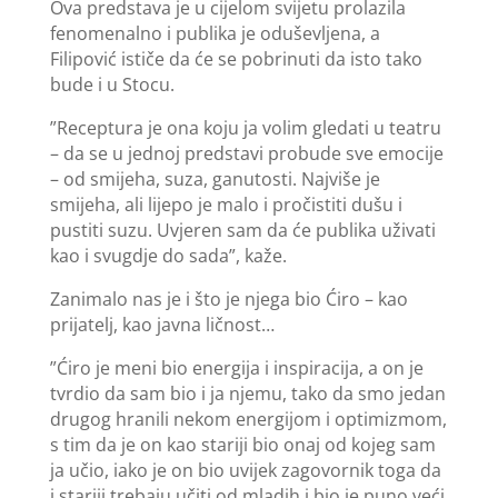
Ova predstava je u cijelom svijetu prolazila
fenomenalno i publika je oduševljena, a
Filipović ističe da će se pobrinuti da isto tako
bude i u Stocu.
”Receptura je ona koju ja volim gledati u teatru
– da se u jednoj predstavi probude sve emocije
– od smijeha, suza, ganutosti. Najviše je
smijeha, ali lijepo je malo i pročistiti dušu i
pustiti suzu. Uvjeren sam da će publika uživati
kao i svugdje do sada”, kaže.
Zanimalo nas je i što je njega bio Ćiro – kao
prijatelj, kao javna ličnost…
”Ćiro je meni bio energija i inspiracija, a on je
tvrdio da sam bio i ja njemu, tako da smo jedan
drugog hranili nekom energijom i optimizmom,
s tim da je on kao stariji bio onaj od kojeg sam
ja učio, iako je on bio uvijek zagovornik toga da
i stariji trebaju učiti od mladih i bio je puno veći