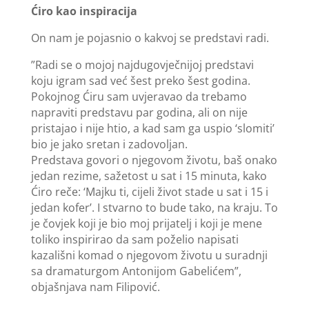
Ćiro kao inspiracija
On nam je pojasnio o kakvoj se predstavi radi.
”Radi se o mojoj najdugovječnijoj predstavi
koju igram sad već šest preko šest godina.
Pokojnog Ćiru sam uvjeravao da trebamo
napraviti predstavu par godina, ali on nije
pristajao i nije htio, a kad sam ga uspio ‘slomiti’
bio je jako sretan i zadovoljan.
Predstava govori o njegovom životu, baš onako
jedan rezime, sažetost u sat i 15 minuta, kako
Ćiro reče: ‘Majku ti, cijeli život stade u sat i 15 i
jedan kofer’. I stvarno to bude tako, na kraju. To
je čovjek koji je bio moj prijatelj i koji je mene
toliko inspirirao da sam poželio napisati
kazališni komad o njegovom životu u suradnji
sa dramaturgom Antonijom Gabelićem”,
objašnjava nam Filipović.