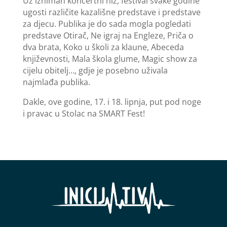
Uz izniman koncertni niz, festival svake godine
ugosti različite kazališne predstave i predstave
za djecu. Publika je do sada mogla pogledati
predstave Otirač, Ne igraj na Engleze, Priča o
dva brata, Koko u školi za klaune, Abeceda
književnosti, Mala škola glume, Magic show za
cijelu obitelj…, gdje je posebno uživala
najmlađa publika.
Dakle, ove godine, 17. i 18. lipnja, put pod noge
i pravac u Stolac na SMART Fest!