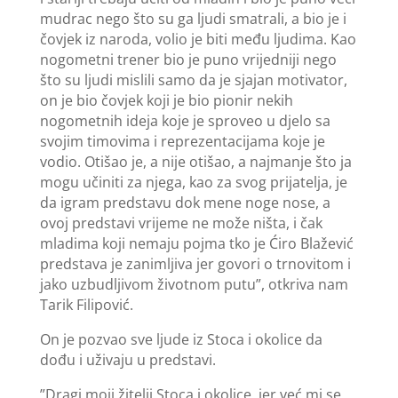
mudrac nego što su ga ljudi smatrali, a bio je i
čovjek iz naroda, volio je biti među ljudima. Kao
nogometni trener bio je puno vrijedniji nego
što su ljudi mislili samo da je sjajan motivator,
on je bio čovjek koji je bio pionir nekih
nogometnih ideja koje je sproveo u djelo sa
svojim timovima i reprezentacijama koje je
vodio. Otišao je, a nije otišao, a najmanje što ja
mogu učiniti za njega, kao za svog prijatelja, je
da igram predstavu dok mene noge nose, a
ovoj predstavi vrijeme ne može ništa, i čak
mladima koji nemaju pojma tko je Ćiro Blažević
predstava je zanimljiva jer govori o trnovitom i
jako uzbudljivom životnom putu”, otkriva nam
Tarik Filipović.
On je pozvao sve ljude iz Stoca i okolice da
dođu i uživaju u predstavi.
”Dragi moji žitelji Stoca i okolice, jer već mi se