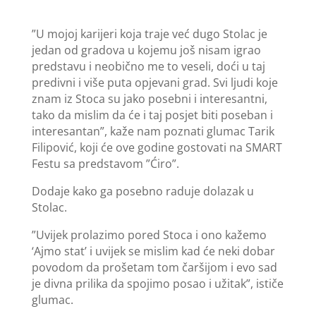
”U mojoj karijeri koja traje već dugo Stolac je
jedan od gradova u kojemu još nisam igrao
predstavu i neobično me to veseli, doći u taj
predivni i više puta opjevani grad. Svi ljudi koje
znam iz Stoca su jako posebni i interesantni,
tako da mislim da će i taj posjet biti poseban i
interesantan”, kaže nam poznati glumac Tarik
Filipović, koji će ove godine gostovati na SMART
Festu sa predstavom ”Ćiro”.
Dodaje kako ga posebno raduje dolazak u
Stolac.
”Uvijek prolazimo pored Stoca i ono kažemo
‘Ajmo stat’ i uvijek se mislim kad će neki dobar
povodom da prošetam tom čaršijom i evo sad
je divna prilika da spojimo posao i užitak”, ističe
glumac.