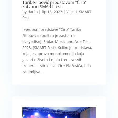
Tarik Filipović predstavom ”Ćiro”
zatvorio SMART fest
by
darko
|
lip 18, 2023
|
Vijesti
,
SMART
fest
Izvedbom predstave ”Ćiro” Tarika
Filipovića spušten je zastor na
ovogodišnji Stolac Music and Arts Fest
2023. (SMART Fest). Koliko je predstava,
koja je zapravo monokomedija koja
govori o životu i djelu trenera svih
trenera – Miroslava Ćire Blaževića, bila
zanimljiva...