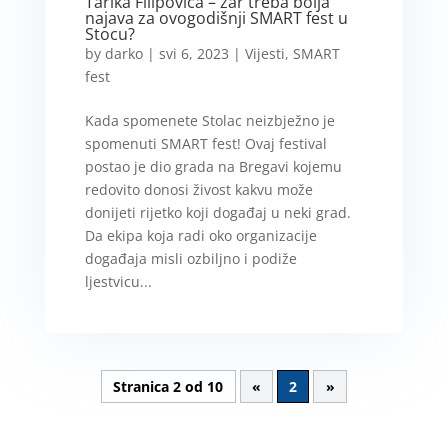
Tarika Filipovića – zar treba bolja
najava za ovogodišnji SMART fest u
Stocu?
by
darko
|
svi 6, 2023
|
Vijesti
,
SMART
fest
Kada spomenete Stolac neizbježno je
spomenuti SMART fest! Ovaj festival
postao je dio grada na Bregavi kojemu
redovito donosi živost kakvu može
donijeti rijetko koji događaj u neki grad.
Da ekipa koja radi oko organizacije
događaja misli ozbiljno i podiže
ljestvicu...
Stranica 2 od 10
«
2
»