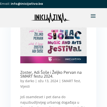
Email:
info@inicijativa.ba
Zoster, Adi Šoše i Željko Pervan na
SMART festu 2024.
by
darko
|
ožu 13, 2024
|
SMART fest
,
Vijesti
Još osamdeset i pet dana do
najuzbudljivijeg urbanog događaja u