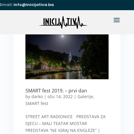
Email:
info@inicijativa.ba
SMART fest 2019. – prvi dan
by
darko
|
ožu 14, 2022
|
Galerije
,
SMART fest
STREET ART RADIONICE PREDSTAVA ZA
DJECU – MALI TEATAR MOSTAR
PREDSTAVA “NE IGRAJ NA ENGLEZE” |