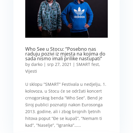
Who See u Stocu: “Posebno nas
raduju pozivi iz mjesta na kojima do
sada nismo imali prilike nastupati”
by
darko
|
srp 27, 2021
|
SMART fest
,
Vijesti
U sklopu ”SMART” Festivala u nedjelju, 1.
kolovoza, u Stocu će se održati koncert
crnogorskog benda ”Who See”. Bend je
široj publici poznatiji nakon Eurosonga
2013. godine, ali i zbog brojnih ljetnih
hitova poput ”Đe se kupaš”, ”Nemam ti
kad”, ”Naselje”, ”Igranka”…...