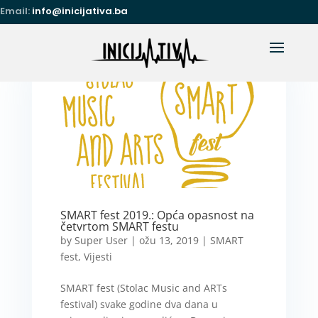
Email:
info@inicijativa.ba
SMART fest 2019.: Opća opasnost na
četvrtom SMART festu
by
Super User
|
ožu 13, 2019
|
SMART
fest
,
Vijesti
SMART fest (Stolac Music and ARTs
festival) svake godine dva dana u