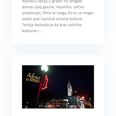
mjesecu lipnju u gradić na Bregavi
donosi spoj glazbe, kazališta, ulične
umjetnosti, filma te svega što bi se moglo
svesti pod nazivnik urbane kulture.
Težnja festivala je da kroz različite
kulturne i...