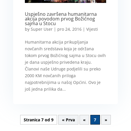
Uspješno završena humanitarna
akcija povodom prvog Božićnog
sajma u Stocu
by
Super User
|
pro 24, 2016
|
Vijesti
Humanitarna akcija prikupljanja
novčanih sredstava koja je održana
tokom prvog Božićnog sajma u Stocu ovih
je dana uspješno privedena kraju.
Članovi naše Udruge podjelili su preko
2000 KM novčanih priloga
najpotrebnijima u našoj Općini. Ovo je
još jedna prilika da...
Stranica 7 od 9
« Prva
«
7
»