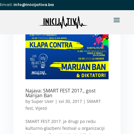
Email:
info@inicijativa.ba
Najava: SMART FEST 2017., gost
Marijan Ban
by
Super User
|
svi 30, 2017
|
SMART
fest
,
Vijesti
SMART FEST 2017. je drugi po redu
kulturno-glazbeni festival u organizaciji