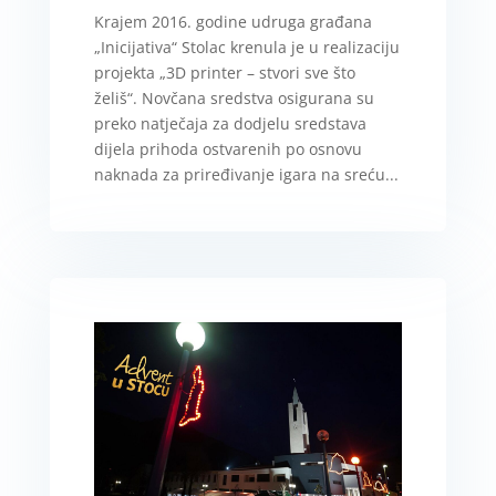
Krajem 2016. godine udruga građana
„Inicijativa“ Stolac krenula je u realizaciju
projekta „3D printer – stvori sve što
želiš“. Novčana sredstva osigurana su
preko natječaja za dodjelu sredstava
dijela prihoda ostvarenih po osnovu
naknada za priređivanje igara na sreću...