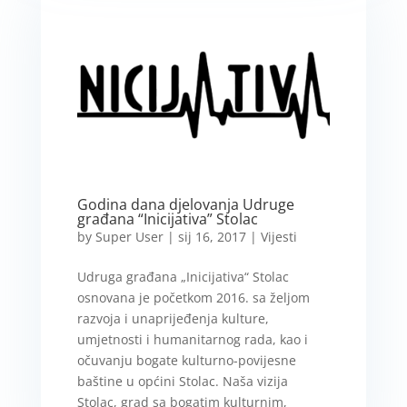
Godina dana djelovanja Udruge
građana “Inicijativa” Stolac
by
Super User
|
sij 16, 2017
|
Vijesti
Udruga građana „Inicijativa“ Stolac
osnovana je početkom 2016. sa željom
razvoja i unaprijeđenja kulture,
umjetnosti i humanitarnog rada, kao i
očuvanju bogate kulturno-povijesne
baštine u općini Stolac. Naša vizija
Stolac, grad sa bogatim kulturnim,